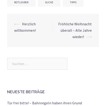
REITLEHRER
SUCHE
TIPPS
Post
⟵
Herzlich
Fröhliche Weihnacht
navigation
willkommen!
überall – Alle Jahre
wieder!
⟶
Suchen
nach:
NEUESTE BEITRÄGE
Tür frei bitte! – Bahnregeln haben ihren Grund