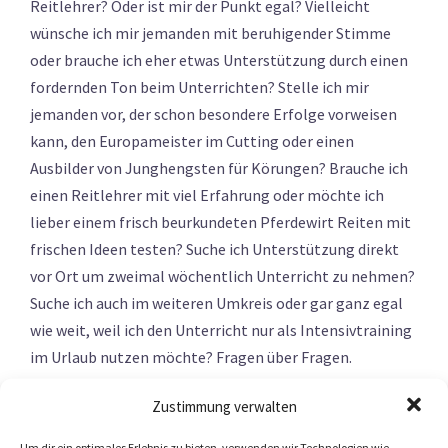
Reitlehrer? Oder ist mir der Punkt egal? Vielleicht
wünsche ich mir jemanden mit beruhigender Stimme
oder brauche ich eher etwas Unterstützung durch einen
fordernden Ton beim Unterrichten? Stelle ich mir
jemanden vor, der schon besondere Erfolge vorweisen
kann, den Europameister im Cutting oder einen
Ausbilder von Junghengsten für Körungen? Brauche ich
einen Reitlehrer mit viel Erfahrung oder möchte ich
lieber einem frisch beurkundeten Pferdewirt Reiten mit
frischen Ideen testen? Suche ich Unterstützung direkt
vor Ort um zweimal wöchentlich Unterricht zu nehmen?
Suche ich auch im weiteren Umkreis oder gar ganz egal
wie weit, weil ich den Unterricht nur als Intensivtraining
im Urlaub nutzen möchte? Fragen über Fragen.
Zustimmung verwalten
Nun folgt der nächste Schritt, auf der Suche nach der
Um dir ein optimales Erlebnis zu bieten, verwenden wir Technologien wie