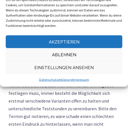
Nadel im Heuhaufen.
Cookies, um Geräteinformationen zu speichern und/oder darauf zuzugreifen.
Wenn du diesen Technologien zustimmst, können wir Daten wie das
1. Angebote durchstöbern
Surfverhalten oder eindeutige IDs auf dieser Website verarbeiten. Wenn du deine
Zustimmung nicht erteilst oder zurückziehst, können bestimmte Merkmale und
Funktionen beeinträchtigt werden.
Idealerweise schon hier eine kleine Liste anlegen für die
Angebote, die in die nähere Auswahl kommen. Notieren
AKZEPTIEREN
wasüund was gegen einen bestimmten Trainer spricht.
Ebenso eine kurze Notiz, welche Informationen fehlen
ABLEHNEN
oder nachgefragt werden müssen.
EINSTELLUNGEN ANSEHEN
2. Angebote auswählen
Datenschutzerklärung
Impressum
Keiner schreibt vor, dass man sich nur auf ein Angebot
festlegen muss, immer besteht die Möglichkeit sich
erstmal verschiedene Varianten offen zu halten und
unterschiedliche Teststunden zu vereinbaren. Bitte den
Termin gut notieren, es wäre schade einen schlechten
ersten Eindruck zu hinterlassen, wenn man nicht