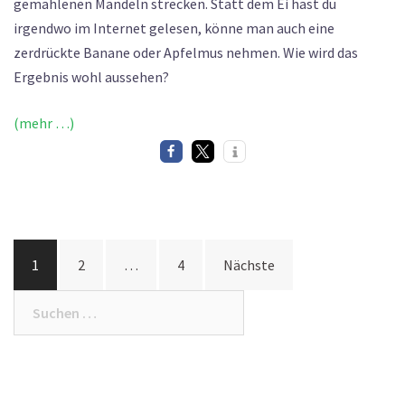
gemahlenen Mandeln strecken. Statt dem Ei hast du
irgendwo im Internet gelesen, könne man auch eine
zerdrückte Banane oder Apfelmus nehmen. Wie wird das
Ergebnis wohl aussehen?
(mehr …)
Seitennummerierung
1
2
…
4
Nächste
der
Beiträge
Suchen
nach: