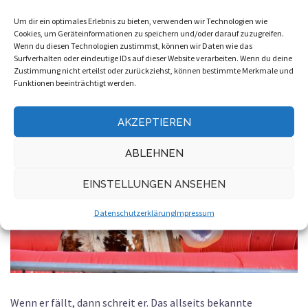
Hoppe, hoppe Reiter
Um dir ein optimales Erlebnis zu bieten, verwenden wir Technologien wie
Cookies, um Geräteinformationen zu speichern und/oder darauf zuzugreifen.
Wenn du diesen Technologien zustimmst, können wir Daten wie das
VERÖFFENTLICHT AM
3. FEBRUAR 2023
Surfverhalten oder eindeutige IDs auf dieser Website verarbeiten. Wenn du deine
Zustimmung nicht erteilst oder zurückziehst, können bestimmte Merkmale und
Funktionen beeinträchtigt werden.
AKZEPTIEREN
ABLEHNEN
EINSTELLUNGEN ANSEHEN
Datenschutzerklärung
Impressum
Wenn er fällt, dann schreit er. Das allseits bekannte