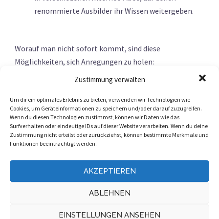
renommierte Ausbilder ihr Wissen weitergeben.
Worauf man nicht sofort kommt, sind diese
Möglichkeiten, sich Anregungen zu holen:
Zustimmung verwalten
Parcourskizzen: Egal ob den kompletten Parcours,
Einzelteile davon oder auf ganz anderer Höhe
Um dir ein optimales Erlebnis zu bieten, verwenden wir Technologien wie
Cookies, um Geräteinformationen zu speichern und/oder darauf zuzugreifen.
aufgebaut als eigentlich vorgesehen, hier findet
Wenn du diesen Technologien zustimmst, können wir Daten wie das
man immer wieder interessante Linien oder
Surfverhalten oder eindeutige IDs auf dieser Website verarbeiten. Wenn du deine
Zustimmung nicht erteilst oder zurückziehst, können bestimmte Merkmale und
technische Herausforderungen für seine Schüler
Funktionen beeinträchtigt werden.
Sport- und Vereinsunterricht von anderen
Sportarten. Slalom im Fußball, klar können wir
AKZEPTIEREN
auch auf dem Pferd mal üben. Aufwärmübungen
ABLEHNEN
vor dem Reiten? Gehört eigentlich in jeder anderen
Sportart zum Pflichtprogramm. Eine kleine Rallye
EINSTELLUNGEN ANSEHEN