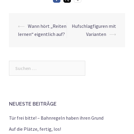
Post
⟵
Wann hört „Reiten
Hufschlagfiguren mit
navigation
lernen“ eigentlich auf?
Varianten
⟶
Suchen
nach:
NEUESTE BEITRÄGE
Tür frei bitte! – Bahnregeln haben ihren Grund
Auf die Plätze, fertig, los!