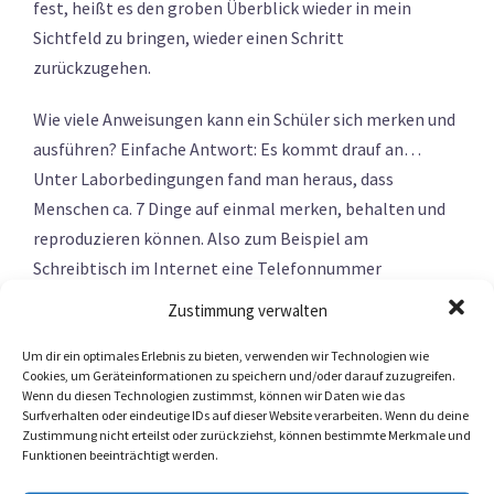
fest, heißt es den groben Überblick wieder in mein
Sichtfeld zu bringen, wieder einen Schritt
zurückzugehen.
Wie viele Anweisungen kann ein Schüler sich merken und
ausführen? Einfache Antwort: Es kommt drauf an…
Unter Laborbedingungen fand man heraus, dass
Menschen ca. 7 Dinge auf einmal merken, behalten und
reproduzieren können. Also zum Beispiel am
Schreibtisch im Internet eine Telefonnummer
recherchieren, die Telefonnummer merken, zum Telefon
Zustimmung verwalten
laufen und dort die Nummer wählen. Bei gewohnten
Abfolgen die häufig geübt werden, können auch mehrere
Um dir ein optimales Erlebnis zu bieten, verwenden wir Technologien wie
Cookies, um Geräteinformationen zu speichern und/oder darauf zuzugreifen.
Zahlen wiederholt werden. Man denke nur an das kleine
Wenn du diesen Technologien zustimmst, können wir Daten wie das
Einmaleins, das man in der Schule auswendig gelernt hat
Surfverhalten oder eindeutige IDs auf dieser Website verarbeiten. Wenn du deine
Zustimmung nicht erteilst oder zurückziehst, können bestimmte Merkmale und
oder die 26 Buchstaben des Alphabets. Was ist hierbei
Funktionen beeinträchtigt werden.
passiert? Man hat die Dinge einfach immer und immer