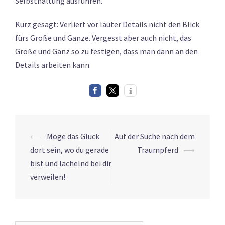
Selbsthaltung ausführen.
Kurz gesagt: Verliert vor lauter Details nicht den Blick
fürs Große und Ganze. Vergesst aber auch nicht, das
Große und Ganz so zu festigen, dass man dann an den
Details arbeiten kann.
Post
⟵
Möge das Glück
Auf der Suche nach dem
navigation
dort sein, wo du gerade
Traumpferd
⟶
bist und lächelnd bei dir
verweilen!