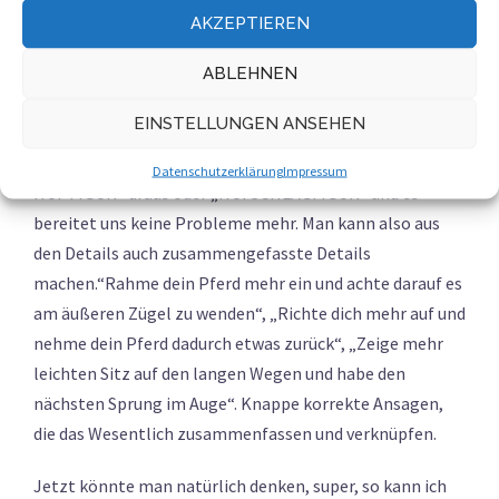
wieder in genau der gleichen Reihenfolge geübt. Vielfach
AKZEPTIEREN
unter Tränen und mit einer Eselsgeduld der Eltern. Auch
versucht das Gehirn solche Dinge in Päckchen
ABLEHNEN
zusammenzufassen. Lege ich die Buchstabenfolge
EINSTELLUNGEN ANSEHEN
„ALCUHRSGHFGFIU“ vor, dann merken wir sie uns nur
sehr schwer. Neu sortiert werden drei Wörter „SCHLAG
Datenschutzerklärung
Impressum
HUF FIGUR“ draus oder „HUFSCHLAGFIGUR“ und es
bereitet uns keine Probleme mehr. Man kann also aus
den Details auch zusammengefasste Details
machen.“Rahme dein Pferd mehr ein und achte darauf es
am äußeren Zügel zu wenden“, „Richte dich mehr auf und
nehme dein Pferd dadurch etwas zurück“, „Zeige mehr
leichten Sitz auf den langen Wegen und habe den
nächsten Sprung im Auge“. Knappe korrekte Ansagen,
die das Wesentlich zusammenfassen und verknüpfen.
Jetzt könnte man natürlich denken, super, so kann ich